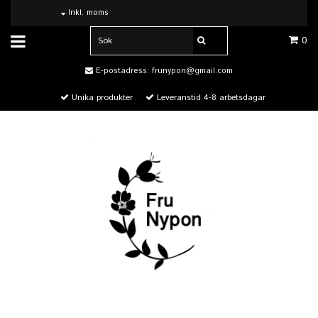
Inkl. moms
0
E-postadress:
frunypon@gmail.com
Unika produkter
Leveranstid 4-8 arbetsdagar