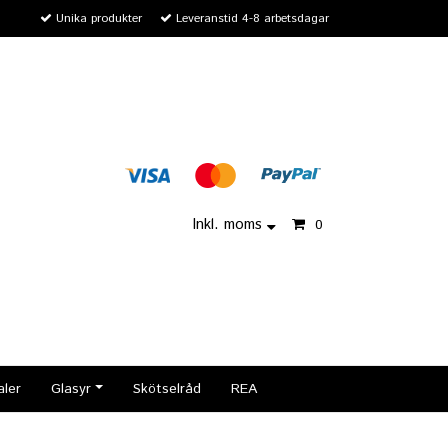
Unika produkter
Leveranstid 4-8 arbetsdagar
Inkl. moms
0
aler
Glasyr
Skötselråd
REA