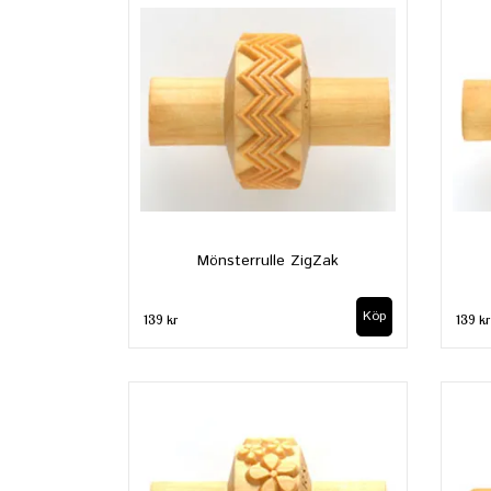
Mönsterrulle ZigZak
139 kr
139 kr