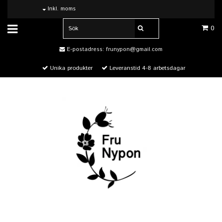
Inkl. moms
0
E-postadress:
frunypon@gmail.com
Unika produkter
Leveranstid 4-8 arbetsdagar