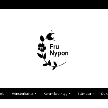
ols
Mönsterkavlar
Keramikverktyg
Stämplar
Dek