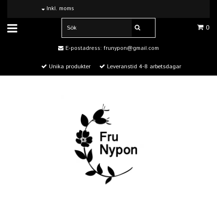
Inkl. moms
0
E-postadress:
frunypon@gmail.com
Unika produkter
Leveranstid 4-8 arbetsdagar