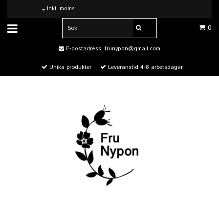
Inkl. moms
0
E-postadress:
frunypon@gmail.com
Unika produkter
Leveranstid 4-8 arbetsdagar