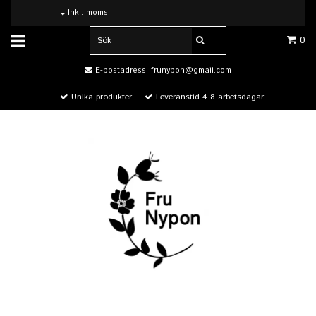
Inkl. moms
0
E-postadress:
frunypon@gmail.com
Unika produkter
Leveranstid 4-8 arbetsdagar