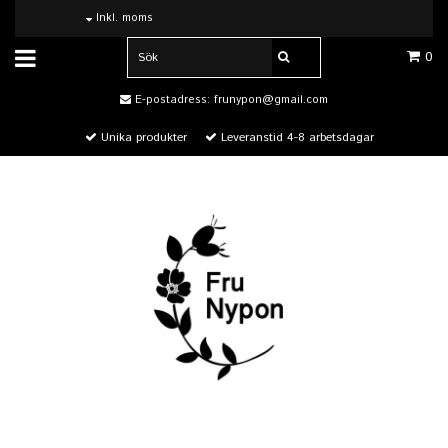
Inkl. moms
0
E-postadress:
frunypon@gmail.com
Unika produkter
Leveranstid 4-8 arbetsdagar