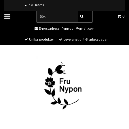
Inkl. moms
0
E-postadress:
frunypon@gmail.com
Unika produkter
Leveranstid 4-8 arbetsdagar