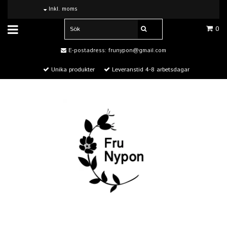
Inkl. moms
0
E-postadress:
frunypon@gmail.com
Unika produkter
Leveranstid 4-8 arbetsdagar