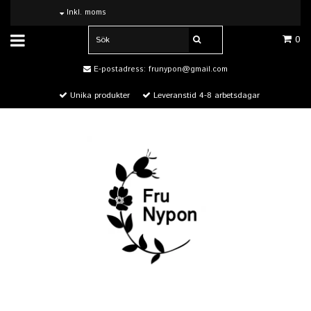
Inkl. moms
0
E-postadress:
frunypon@gmail.com
Unika produkter
Leveranstid 4-8 arbetsdagar