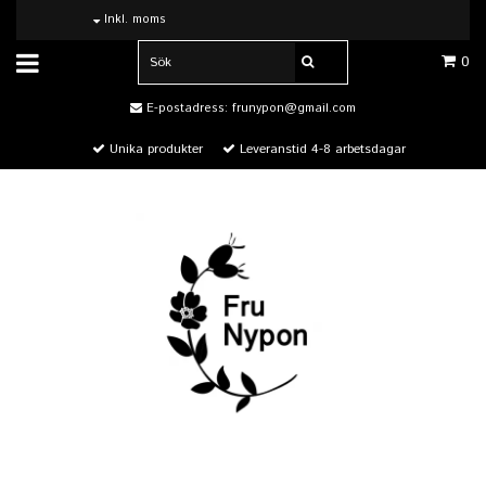
Inkl. moms
0
E-postadress:
frunypon@gmail.com
Unika produkter
Leveranstid 4-8 arbetsdagar