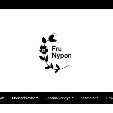
ols
Mönsterkavlar
Keramikverktyg
Stämplar
Dek