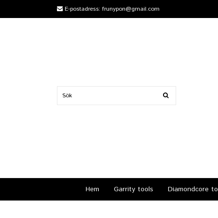
E-postadress:
frunypon@gmail.com
Hem
Garrity tools
Diamondcore to