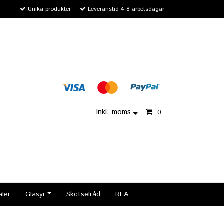
Unika produkter
Leveranstid 4-8 arbetsdagar
Inkl. moms
0
aler
Glasyr
Skötselråd
REA