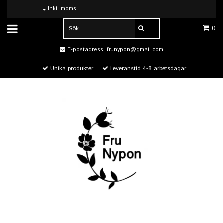
Inkl. moms
0
E-postadress:
frunypon@gmail.com
Unika produkter
Leveranstid 4-8 arbetsdagar