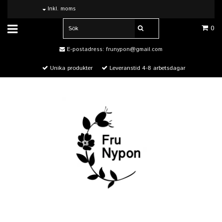
Inkl. moms
0
E-postadress:
frunypon@gmail.com
Unika produkter
Leveranstid 4-8 arbetsdagar