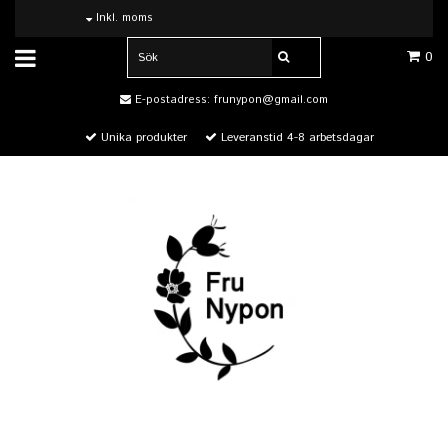
Inkl. moms
0
E-postadress:
frunypon@gmail.com
Unika produkter
Leveranstid 4-8 arbetsdagar