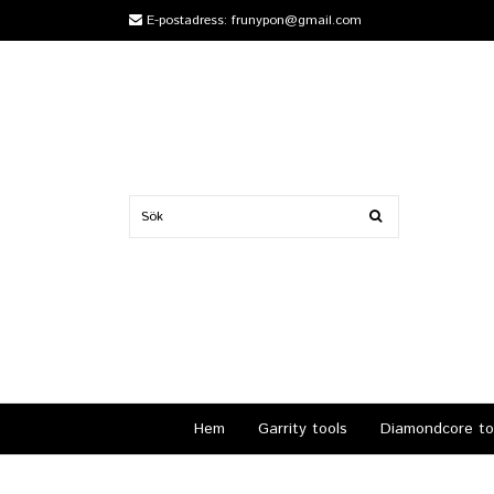
E-postadress:
frunypon@gmail.com
Hem
Garrity tools
Diamondcore to