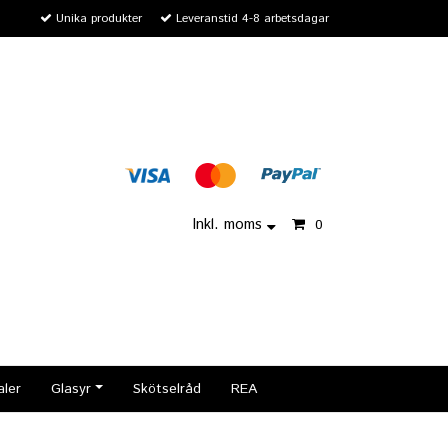
Unika produkter
Leveranstid 4-8 arbetsdagar
Inkl. moms
0
aler
Glasyr
Skötselråd
REA