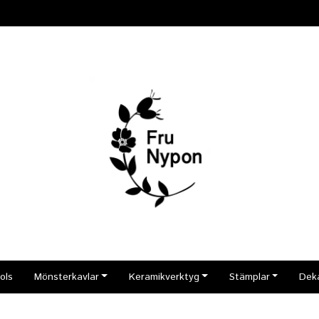
ols
Mönsterkavlar
Keramikverktyg
Stämplar
Dek