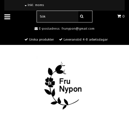
Inkl. moms
0
E-postadress:
frunypon@gmail.com
Unika produkter
Leveranstid 4-8 arbetsdagar