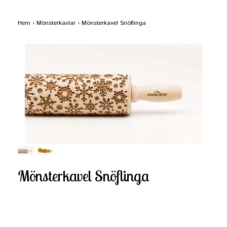
Hem
›
Mönsterkavlar
›
Mönsterkavel Snöflinga
Mönsterkavel Snöflinga
Produkten är tyvärr slut i lager.