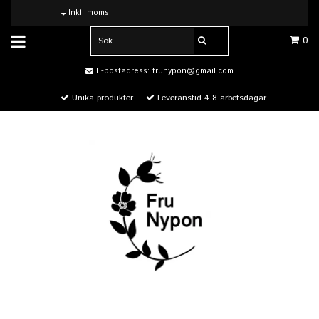
Inkl. moms
0
E-postadress:
frunypon@gmail.com
Unika produkter
Leveranstid 4-8 arbetsdagar