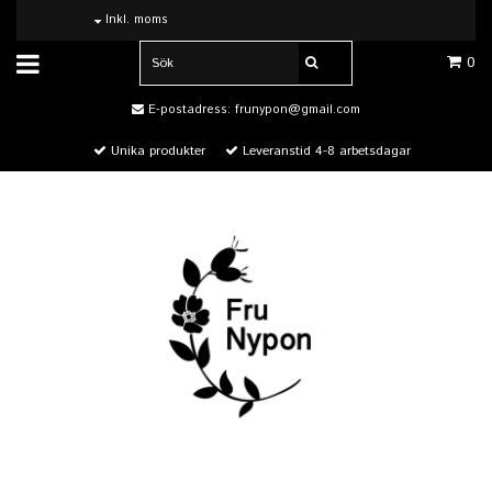
Inkl. moms
0
E-postadress:
frunypon@gmail.com
Unika produkter
Leveranstid 4-8 arbetsdagar