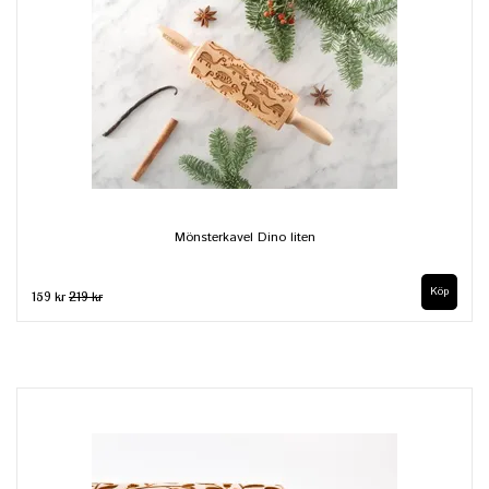
Mönsterkavel Dino liten
159 kr
219 kr