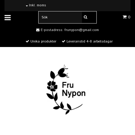
Inkl. moms
0
E-postadress:
frunypon@gmail.com
Unika produkter
Leveranstid 4-8 arbetsdagar