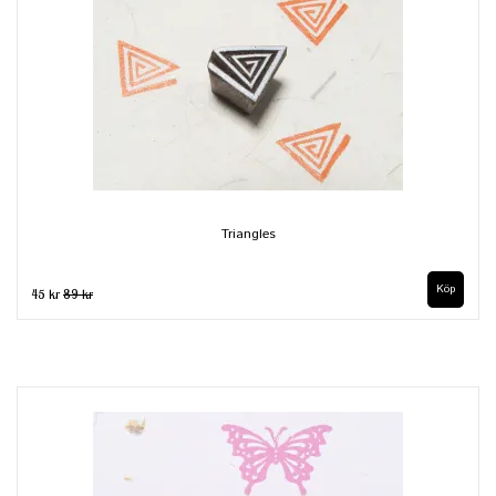
Triangles
45 kr
89 kr