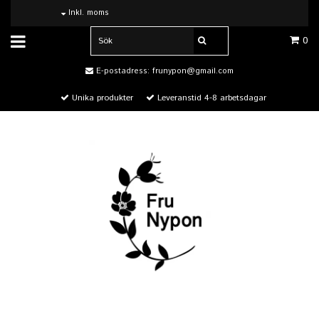
Inkl. moms
0
E-postadress:
frunypon@gmail.com
Unika produkter
Leveranstid 4-8 arbetsdagar