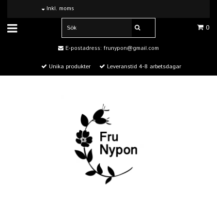
Inkl. moms
0
E-postadress:
frunypon@gmail.com
Unika produkter
Leveranstid 4-8 arbetsdagar