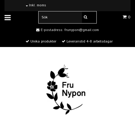
Inkl. moms
0
E-postadress:
frunypon@gmail.com
Unika produkter
Leveranstid 4-8 arbetsdagar