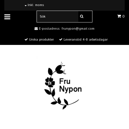
Inkl. moms
0
E-postadress:
frunypon@gmail.com
Unika produkter
Leveranstid 4-8 arbetsdagar