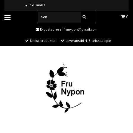
Inkl. moms
0
E-postadress:
frunypon@gmail.com
Unika produkter
Leveranstid 4-8 arbetsdagar