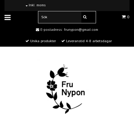
Inkl. moms
0
E-postadress:
frunypon@gmail.com
Unika produkter
Leveranstid 4-8 arbetsdagar