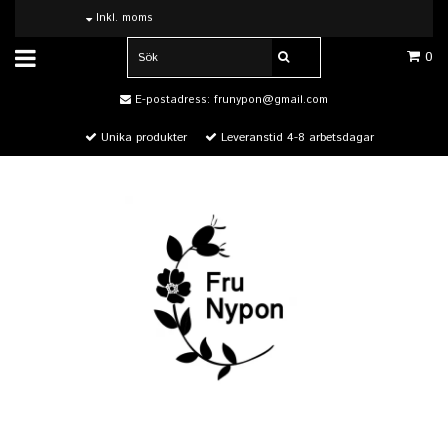
Inkl. moms
0
E-postadress:
frunypon@gmail.com
Unika produkter
Leveranstid 4-8 arbetsdagar